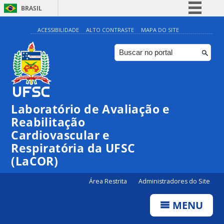
BRASIL
Simplifique!
ACESSIBILIDADE
ALTO CONTRASTE
MAPA DO SITE
Comunica BR
Participe
Acesso à informação
Legislação
Laboratório de Avaliação e
Canais
Reabilitação
Cardiovascular e
Respiratória da UFSC
(LaCOR)
Área Restrita
Administradores do Site
MENU