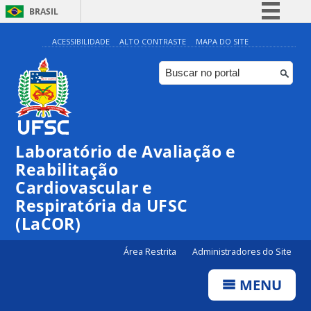
BRASIL
Simplifique!
ACESSIBILIDADE
ALTO CONTRASTE
MAPA DO SITE
Comunica BR
Participe
Acesso à informação
Legislação
Laboratório de Avaliação e
Canais
Reabilitação
Cardiovascular e
Respiratória da UFSC
(LaCOR)
Área Restrita
Administradores do Site
MENU