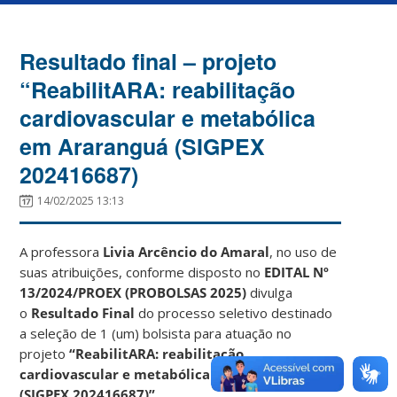
Resultado final – projeto
“ReabilitARA: reabilitação
cardiovascular e metabólica
em Araranguá (SIGPEX
202416687)
14/02/2025 13:13
A professora
Livia Arcêncio do Amaral
, no uso de
suas atribuições, conforme disposto no
EDITAL Nº
13/2024/PROEX (PROBOLSAS 2025)
divulga
o
Resultado Final
do processo seletivo destinado
a seleção de 1 (um) bolsista para atuação no
projeto
“
ReabilitARA: reabilitação
cardiovascular e metabólica em Araranguá
(SIGPEX 202416687)”.