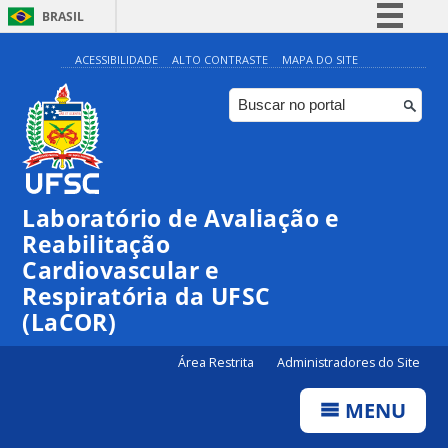
BRASIL
Simplifique!
ACESSIBILIDADE
ALTO CONTRASTE
MAPA DO SITE
Comunica BR
Participe
Acesso à informação
Legislação
Laboratório de Avaliação e
Canais
Reabilitação
Cardiovascular e
Respiratória da UFSC
(LaCOR)
Área Restrita
Administradores do Site
MENU