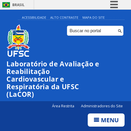
BRASIL
Simplifique!
ACESSIBILIDADE
ALTO CONTRASTE
MAPA DO SITE
Comunica BR
Participe
Acesso à informação
Legislação
Laboratório de Avaliação e
Canais
Reabilitação
Cardiovascular e
Respiratória da UFSC
(LaCOR)
Área Restrita
Administradores do Site
MENU