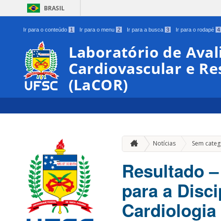
BRASIL
Ir para o conteúdo
1
Ir para o menu
2
Ir para a busca
3
Ir para o rodapé
4
Laboratório de Aval
Cardiovascular e Re
(LaCOR)
Notícias
Sem categ
Resultado –
para a Disci
Cardiologia 