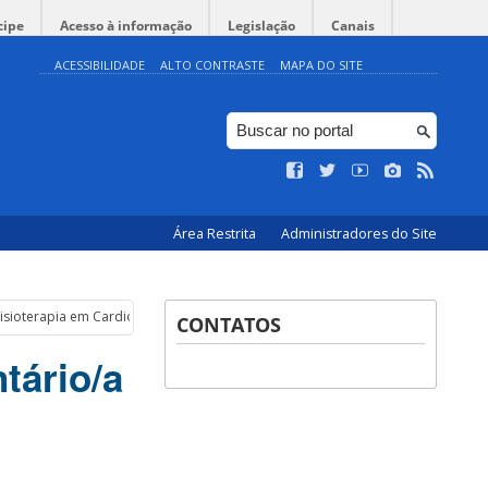
cipe
Acesso à informação
Legislação
Canais
ACESSIBILIDADE
ALTO CONTRASTE
MAPA DO SITE
Área Restrita
Administradores do Site
isioterapia em Cardiologia I (2025-2)
CONTATOS
tário/a