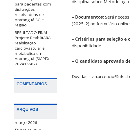
disciplina sobre Metodologia 
para pacientes com
disfunções
respiratórias de
–
Documentos:
Será necessár
Araranguá-SC e
(2025-2) no formulário online
região
RESULTADO FINAL –
Projeto: ReabilitARA:
– Critérios para seleção e c
reabilitação
disponibilidade.
cardiovascular e
metabólica em
Araranguá (SIGPEX
– O candidato aprovado d
202416687)
Dúvidas: livia.arcencio@ufsc.b
COMENTÁRIOS
ARQUIVOS
março 2026