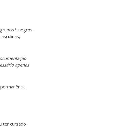
 grupos*: negros,
masculinas,
 documentação
cessário apenas
 permanência.
u ter cursado