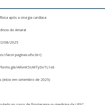
física após a cirurgia cardíaca
rcêncio do Amaral
22/08/2025
://lacor.paginas.ufsc.br/)
//forms.gle/ARvnK5UMTyDvTL1x6
 (início em setembro de 2025)
culado no curso de fisioterapia ou medicina da UFSC;