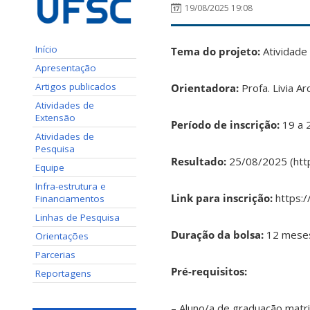
19/08/2025 19:08
Início
Tema do projeto:
Atividade 
Apresentação
Artigos publicados
Orientadora:
Profa. Livia A
Atividades de
Extensão
Período de inscrição:
19 a 
Atividades de
Pesquisa
Resultado:
25/08/2025 (https
Equipe
Infra-estrutura e
Link para inscrição:
https:
Financiamentos
Linhas de Pesquisa
Duração da bolsa:
12 meses
Orientações
Parcerias
Pré-requisitos:
Reportagens
– Aluno/a de graduação matri