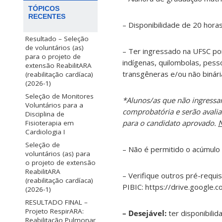
TÓPICOS
RECENTES
– Disponibilidade de 20 hora
Resultado – Seleção
de voluntários (as)
– Ter ingressado na UFSC po
para o projeto de
indígenas, quilombolas, pesso
extensão ReabilitARA
transgêneras e/ou não binári
(reabilitação cardíaca)
(2026-1)
Seleção de Monitores
*Alunos/as que não ingressa
Voluntários para a
comprobatória e serão avali
Disciplina de
para o candidato aprovado.
N
Fisioterapia em
Cardiologia I
Seleção de
– Não é permitido o acúmulo
voluntários (as) para
o projeto de extensão
ReabilitARA
– Verifique outros pré-requis
(reabilitação cardíaca)
PIBIC: https://drive.goog
(2026-1)
RESULTADO FINAL –
Projeto RespirARA:
– Desejável:
ter disponibilid
Reabilitação Pulmonar