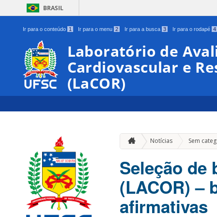
BRASIL
Ir para o conteúdo
1
Ir para o menu
2
Ir para a busca
3
Ir para o rodapé
4
Laboratório de Aval
Cardiovascular e Re
(LaCOR)
Notícias
Sem categ
Seleção de b
(LACOR) – b
afirmativas