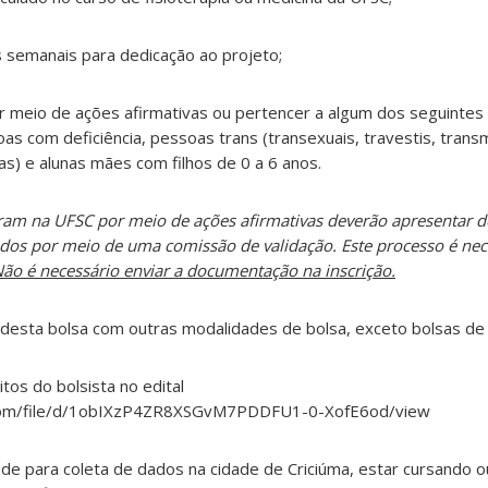
s semanais para dedicação ao projeto;
r meio de ações afirmativas ou pertencer a algum dos seguintes
as com deficiência, pessoas trans (transexuais, travestis, trans
as) e alunas mães com filhos de 0 a 6 anos.
ram na UFSC por meio de ações afirmativas deverão apresentar
ados por meio de uma comissão de validação. Este processo é ne
ão é necessário enviar a documentação na inscrição.
 desta bolsa com outras modalidades de bolsa, exceto bolsas de
itos do bolsista no edital
le.com/file/d/1obIXzP4ZR8XSGvM7PDDFU1-0-XofE6od/view
ade para coleta de dados na cidade de Criciúma, estar cursando o