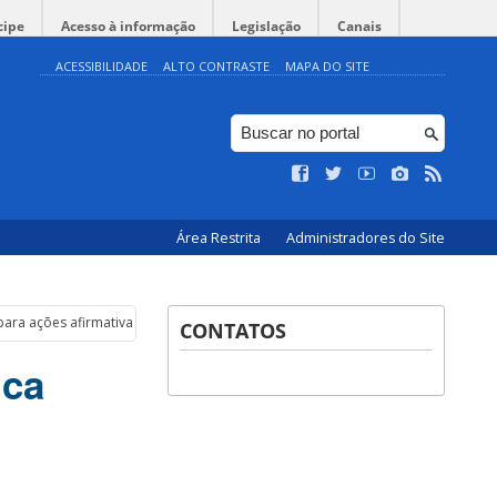
cipe
Acesso à informação
Legislação
Canais
ACESSIBILIDADE
ALTO CONTRASTE
MAPA DO SITE
Área Restrita
Administradores do Site
 para ações afirmativas
CONTATOS
ica