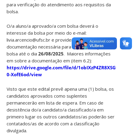
para verificação do atendimento aos requisitos da
bolsa.
O/a aluno/a aprovado/a com bolsa deverá o
interesse da bolsa por meio do e-mail:
livia.arcencio@ufsc.br e providenciar a
documentação necessária para implementação da
bolsa até o dia
26/08/2025
. Maiores informações
em sobre a documentação em (item 6.2):
https://drive.google.com/file/d/1obIXzP4ZR8XSGvM7PDD
0-XofE6od/view
Visto que este edital prevê apena uma (1) bolsa, os
candidatos aprovados como suplentes
permanecerão em lista de espera. Em caso de
desistência do/a candidato/a classificado/a em
primeiro lugar os outros candidatos/as poderão ser
contatados/as de acordo com a classificação
divulgada.