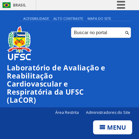
BRASIL
Simplifique!
ACESSIBILIDADE
ALTO CONTRASTE
MAPA DO SITE
Comunica BR
Participe
Acesso à informação
Legislação
Laboratório de Avaliação e
Canais
Reabilitação
Cardiovascular e
Respiratória da UFSC
(LaCOR)
Área Restrita
Administradores do Site
MENU