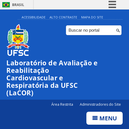
BRASIL
Simplifique!
ACESSIBILIDADE
ALTO CONTRASTE
MAPA DO SITE
Comunica BR
Participe
Acesso à informação
Legislação
Laboratório de Avaliação e
Canais
Reabilitação
Cardiovascular e
Respiratória da UFSC
(LaCOR)
Área Restrita
Administradores do Site
MENU