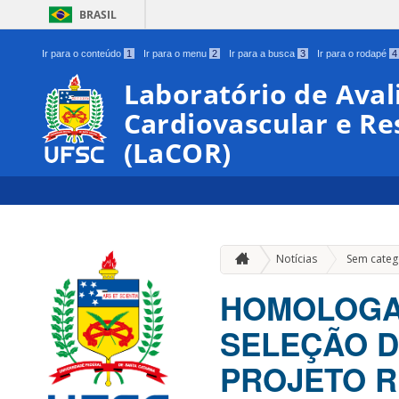
BRASIL
Ir para o conteúdo
1
Ir para o menu
2
Ir para a busca
3
Ir para o rodapé
4
Laboratório de Aval
Cardiovascular e Re
(LaCOR)
Notícias
Sem categ
HOMOLOGAÇ
SELEÇÃO D
PROJETO R