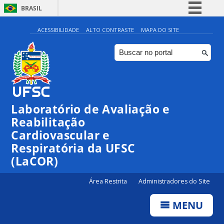
BRASIL
Simplifique!
ACESSIBILIDADE
ALTO CONTRASTE
MAPA DO SITE
Comunica BR
Participe
Acesso à informação
Legislação
Laboratório de Avaliação e
Canais
Reabilitação
Cardiovascular e
Respiratória da UFSC
(LaCOR)
Área Restrita
Administradores do Site
MENU