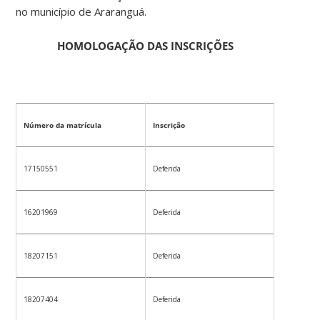
no município de Araranguá.
HOMOLOGAÇÃO DAS INSCRIÇÕES
Número da matrícula
Inscrição
17150551
Deferida
16201969
Deferida
18207151
Deferida
18207404
Deferida