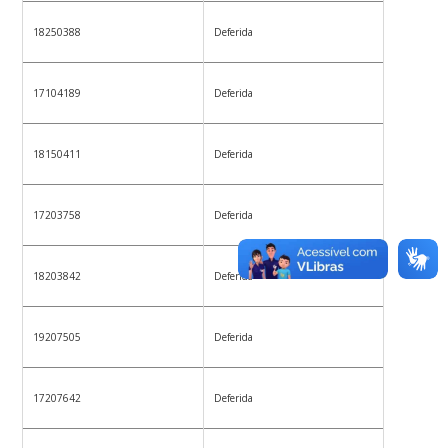
18250388
Deferida
17104189
Deferida
18150411
Deferida
17203758
Deferida
18203842
Deferida
19207505
Deferida
17207642
Deferida