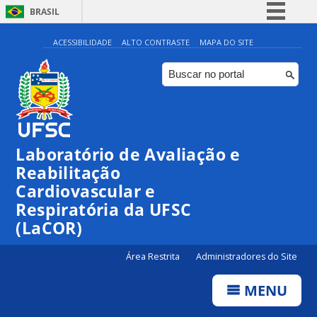
BRASIL
Simplifique!
ACESSIBILIDADE
ALTO CONTRASTE
MAPA DO SITE
Comunica BR
Participe
Acesso à informação
Legislação
Laboratório de Avaliação e
Canais
Reabilitação
Cardiovascular e
Respiratória da UFSC
(LaCOR)
Área Restrita
Administradores do Site
MENU