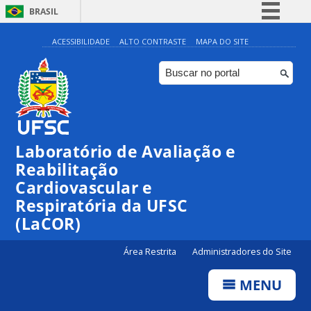
BRASIL
Simplifique!
ACESSIBILIDADE
ALTO CONTRASTE
MAPA DO SITE
Comunica BR
Participe
Acesso à informação
Legislação
Laboratório de Avaliação e
Canais
Reabilitação
Cardiovascular e
Respiratória da UFSC
(LaCOR)
Área Restrita
Administradores do Site
MENU