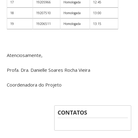
17
19205966
Homologada
12:45
18
19207510
Homologada
13:00
19
19206511
Homologada
13:15
Atenciosamente,
Profa. Dra. Danielle Soares Rocha Vieira
Coordenadora do Projeto
CONTATOS