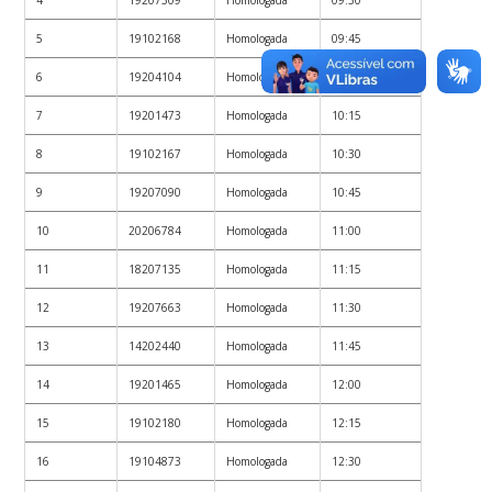
5
19102168
Homologada
09:45
6
19204104
Homologada
10:00
7
19201473
Homologada
10:15
8
19102167
Homologada
10:30
9
19207090
Homologada
10:45
10
20206784
Homologada
11:00
11
18207135
Homologada
11:15
12
19207663
Homologada
11:30
13
14202440
Homologada
11:45
14
19201465
Homologada
12:00
15
19102180
Homologada
12:15
16
19104873
Homologada
12:30