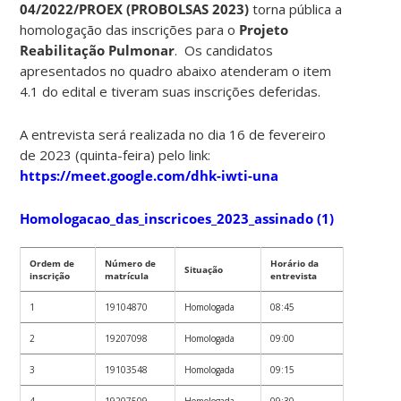
04/2022/PROEX (PROBOLSAS 2023)
torna pública a
homologação das inscrições para o
Projeto
Reabilitação Pulmonar
. Os candidatos
apresentados no quadro abaixo atenderam o item
4.1 do edital e tiveram suas inscrições deferidas.
A entrevista será realizada no dia 16 de fevereiro
de 2023 (quinta-feira) pelo link:
https://meet.google.com/dhk-iwti-una
Homologacao_das_inscricoes_2023_assinado (1)
Ordem de
Número de
Horário da
Situação
inscrição
matrícula
entrevista
1
19104870
Homologada
08:45
2
19207098
Homologada
09:00
3
19103548
Homologada
09:15
4
19207509
Homologada
09:30