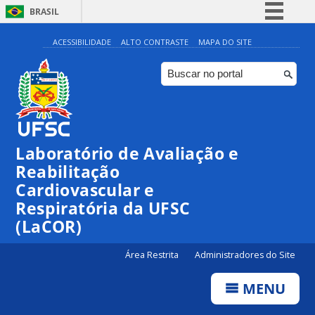
BRASIL
Simplifique!
ACESSIBILIDADE
ALTO CONTRASTE
MAPA DO SITE
Comunica BR
Participe
Acesso à informação
Legislação
Laboratório de Avaliação e
Canais
Reabilitação
Cardiovascular e
Respiratória da UFSC
(LaCOR)
Área Restrita
Administradores do Site
MENU